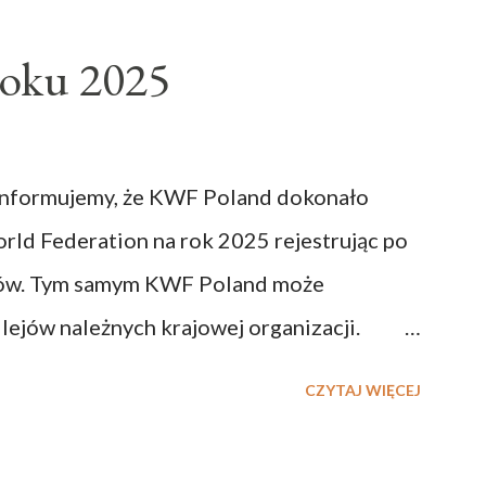
oku 2025
 informujemy, że KWF Poland dokonało
rld Federation na rok 2025 rejestrując po
nków. Tym samym KWF Poland może
lejów należnych krajowej organizacji.
ozpoczynamy oficjalny 11 rok działalności
CZYTAJ WIĘCEJ
za Mikio Yahary w Polsce. Wszystkim
owanym w rozwój KWF Poland serdecznie