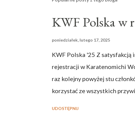
KWF Polska w r
poniedziałek, lutego 17, 2025
KWF Polska '25 Z satysfakcją
rejestracji w Karatenomichi Wo
raz kolejny powyżej stu czło
korzystać ze wszystkich przywi
Równocześnie oznacza to, że r
UDOSTĘPNIJ
przedstawicielstwa KWF Mistr
sympatykom i osobom zaangaż