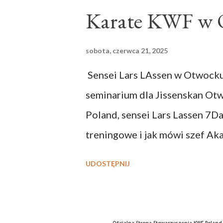
dziękujemy.
Karate KWF w
sobota, czerwca 21, 2025
Sensei Lars LAssen w Otwocku.
seminarium dla Jissenskan Ot
Poland, sensei Lars Lassen 7Da
treningowe i jak mówi szef Aka
było to seminarium: Doskonale
UDOSTĘPNIJ
pełne dynamiki i bezcennych 
prawidłowego treningu i pods
technik Mistrza Mikio YAHARY