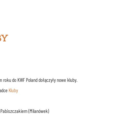
by
m roku do KWF Poland dołączyły nowe kluby.
ładce
Kluby
m Pabiszczakiem (Milanówek)