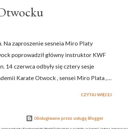
 Otwocku
 Na zaproszenie sesneia Miro Platy
wock poprowadził główny instruktor KWF
n. 14 czerwca odbyły się cztery sesje
demii Karate Otwock , sensei Miro Plata ,
 poprowadzone, wyjątkowo inspirujące,
CZYTAJ WIĘCEJ
wskazówek - dotyczących wielu aspektów
tawowych zasad wykonywania oryginalnych
Obsługiwane przez usługę Blogger
.