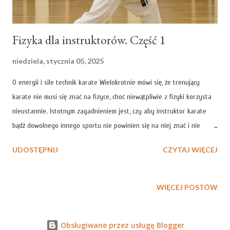
Fizyka dla instruktorów. Część 1
niedziela, stycznia 05, 2025
O energii i sile technik karate Wielokrotnie mówi się, że trenujący
karate nie musi się znać na fizyce, choć niewątpliwie z fizyki korzysta
nieustannie. Istotnym zagadnieniem jest, czy aby instruktor karate
bądź dowolnego innego sportu nie powinien się na niej znać i nie
powinien jej w swoim warsztacie instruktorskim wykorzystywać. W
UDOSTĘPNIJ
CZYTAJ WIĘCEJ
szczegółach zagadnienie niejednokrotnie jest skomplikowane, ale w
ogólności pierwsze podejście do niego może być bardzo proste. Warto
zastanowić się nad tym szczególnie w sytuacji, gdy ktoś mówi, że styl
WIĘCEJ POSTÓW
walki, który stworzył jest lepszy od innych, ale ta "lepszość" nie bierze
się z doskonalszej strategii, wielu zwycięskich walk a jedynie z
Obsługiwane przez usługę Blogger
własnego przekonania popartego co najwyżej intuicją. „Po co te