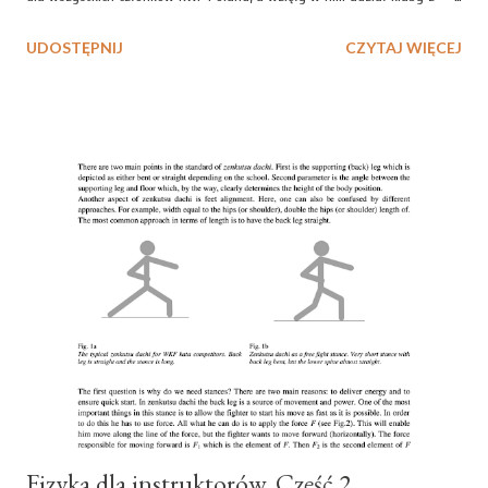
Wałcza, Bielska-Białej i Szczecina. Wszystkie sesje treningowe odbyły
UDOSTĘPNIJ
CZYTAJ WIĘCEJ
się w gościnnych murach szczecińskiego Pałacu Młodzieży. Tematem
treningów był podstawowe elementy charakterystyczne dla karate
Mistrza Mikio Yahary, a także dwa kata jego autorstwa czyli san ten
riki ho sono ichi oraz sono ni . Główną jednak częścią tego
dwudniowego seminarium były treningi dla brązowych i czarnych
pasów oraz instruktorów KWF Poland. Ta część została przeznaczona
na elementy samoobrony i proste strategie walki. Równocześnie
odbyło się zebranie instruktorów KWF Poland, na którym zostały
podjęte decyzje dotyczące zmian w zasadach funkcjonowania
organizacji, współzawodnictwa sportowego, organizacji krajowego
kursu instruktorskiego...
Fizyka dla instruktorów. Część 2