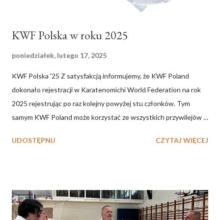
KWF Polska w roku 2025
poniedziałek, lutego 17, 2025
KWF Polska '25 Z satysfakcją informujemy, że KWF Poland
dokonało rejestracji w Karatenomichi World Federation na rok
2025 rejestrując po raz kolejny powyżej stu członków. Tym
samym KWF Poland może korzystać ze wszystkich przywilejów
należnych krajowej organizacji. Równocześnie oznacza to, że
UDOSTĘPNIJ
CZYTAJ WIĘCEJ
rozpoczynamy oficjalny 11 rok działalności przedstawicielstwa
KWF Mistrza Mikio Yahary w Polsce. Wszystkim sympatykom i
osobom zaangażowanym w rozwój KWF Poland serdecznie
dziękujemy.