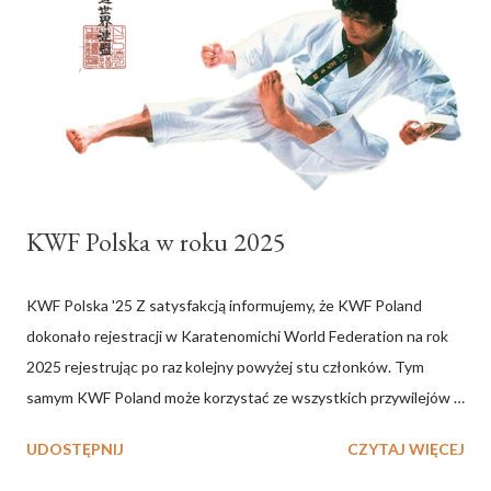
KWF Polska w roku 2025
KWF Polska '25 Z satysfakcją informujemy, że KWF Poland
dokonało rejestracji w Karatenomichi World Federation na rok
2025 rejestrując po raz kolejny powyżej stu członków. Tym
samym KWF Poland może korzystać ze wszystkich przywilejów
należnych krajowej organizacji. Równocześnie oznacza to, że
UDOSTĘPNIJ
CZYTAJ WIĘCEJ
rozpoczynamy oficjalny 11 rok działalności przedstawicielstwa
KWF Mistrza Mikio Yahary w Polsce. Wszystkim sympatykom i