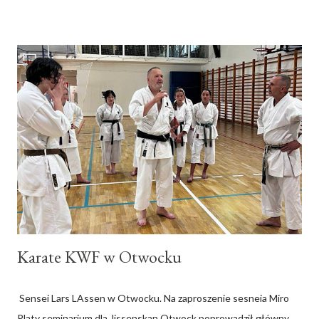
osobom zaangażowanym w rozwój KWF Poland serdecznie
dziękujemy.
Karate KWF w Otwocku
Sensei Lars LAssen w Otwocku. Na zaproszenie sesneia Miro
Platy seminarium dla Jissenskan Otwock poprowadził główny