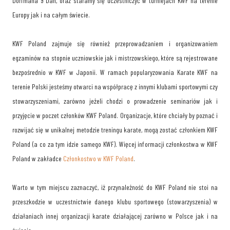
Dorfmana 9 Dan, oraz staramy się uczestniczyć w turniejach KWF na terenie
Europy jak i na całym świecie.
KWF Poland zajmuje się również przeprowadzaniem i organizowaniem
egzaminów na stopnie uczniowskie jak i mistrzowskiego, które są rejestrowane
bezpośrednio w KWF w Japonii. W ramach popularyzowania Karate KWF na
terenie Polski jesteśmy otwarci na współpracę z innymi klubami sportowymi czy
stowarzyszeniami, zarówno jeżeli chodzi o prowadzenie seminariów jak i
przyjęcie w poczet członków KWF Poland. Organizacje, które chciały by poznać i
rozwijać się w unikalnej metodzie treningu karate, mogą zostać członkiem KWF
Poland (a co za tym idzie samego KWF). Więcej informacji członkostwa w KWF
Poland w zakładce
Członkostwo w KWF Poland
.
Warto w tym miejscu zaznaczyć, iż przynależność do KWF Poland nie stoi na
przeszkodzie w uczestnictwie danego klubu sportowego (stowarzyszenia) w
działaniach innej organizacji karate działającej zarówno w Polsce jak i na