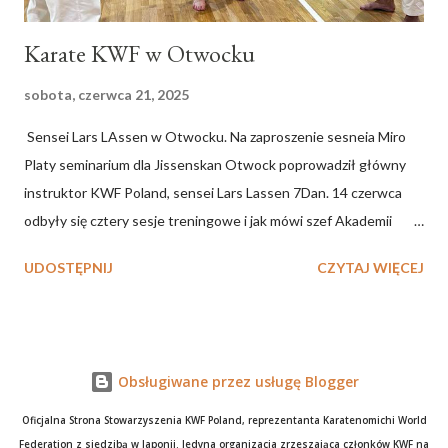
Karate KWF w Otwocku
sobota, czerwca 21, 2025
Sensei Lars LAssen w Otwocku. Na zaproszenie sesneia Miro
Platy seminarium dla Jissenskan Otwock poprowadził główny
instruktor KWF Poland, sensei Lars Lassen 7Dan. 14 czerwca
odbyły się cztery sesje treningowe i jak mówi szef Akademii
Karate Otwock , sensei Miro Plata , było to seminarium:
UDOSTĘPNIJ
CZYTAJ WIĘCEJ
Doskonale poprowadzone, wyjątkowo inspirujące, pełne
dynamiki i bezcennych wskazówek - dotyczących wielu
aspektów prawidłowego treningu i podstawowych zasad
wykonywania oryginalnych technik Mistrza Mikio YAHARY.
Obsługiwane przez usługę Blogger
Oficjalna Strona Stowarzyszenia KWF Poland, reprezentanta Karatenomichi World
Federation z siedzibą w Japonii. Jedyna organizacja zrzeszająca członków KWF na