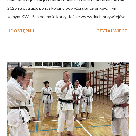
2025 rejestrując po raz kolejny powyżej stu członków. Tym
samym KWF Poland może korzystać ze wszystkich przywilejów
należnych krajowej organizacji. Równocześnie oznacza to, że
UDOSTĘPNIJ
CZYTAJ WIĘCEJ
rozpoczynamy oficjalny 11 rok działalności przedstawicielstwa
KWF Mistrza Mikio Yahary w Polsce. Wszystkim sympatykom i
osobom zaangażowanym w rozwój KWF Poland serdecznie
dziękujemy.