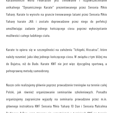
Karatenomichi World Federation jest trenowanie i rozpowszechnianie
unikalnego "Dynamicznego Karate" prezentowanego przez Senseia Mikio
Yaharę. Karate to wyrosło na gruncie trenowanego latami przez Senseia Mikio
Yaharę karate JKA i zostało doprowadzone przez niego do perfekcji
umożliwiając zadanie jednego kończącego ciosu poprzez wykorzystanie
możliwości całego ludzkiego ciała.
Karate to opiera się w szczególności na założeniu "Ichigeki, Hissatsu", które
należy rozumieć jako ideę jednego kończącego ciosu. W związku z tym bliżej mu
do Bujutsu, niż do Budo. Karate KWF nie jest więc dyscypliną sportową, a
pełnoprawną metodą samoobrony.
Nasze cele realizujemy głównie poprzez prowadzenie treningów na terenie całej
Polski, jak również organizowanie seminariów szkoleniowych. Ponadto
organizujemy zagraniczne wyjazdy na seminaria prowadzone przez m.in.
głównego instruktora KWF Senseia Mikio Yaharę 10 Dan i Senseia Malcolma